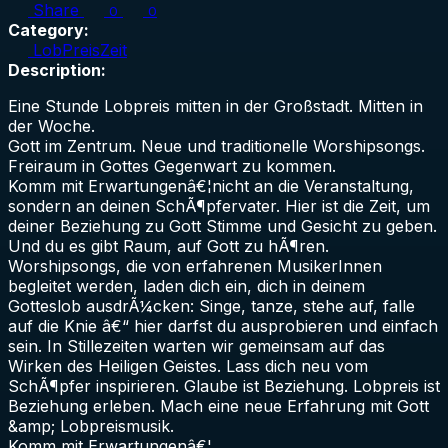
Share
0
0
Category:
LobPreisZeit
Description:
Eine Stunde Lobpreis mitten in der Großstadt. Mitten in
der Woche.
Gott im Zentrum. Neue und traditionelle Worshipsongs.
Freiraum in Gottes Gegenwart zu kommen.
Komm mit Erwartungenâ€¦nicht an die Veranstaltung,
sondern an deinen SchÃ¶pfervater. Hier ist die Zeit, um
deiner Beziehung zu Gott Stimme und Gesicht zu geben.
Und du es gibt Raum, auf Gott zu hÃ¶ren.
Worshipsongs, die von erfahrenen MusikerInnen
begleitet werden, laden dich ein, dich in deinem
Gotteslob ausdrÃ¼cken: Singe, tanze, stehe auf, falle
auf die Knie â€“ hier darfst du ausprobieren und einfach
sein. In Stillezeiten warten wir gemeinsam auf das
Wirken des Heiligen Geistes. Lass dich neu vom
SchÃ¶pfer inspirieren. Glaube ist Beziehung. Lobpreis ist
Beziehung erleben. Mach eine neue Erfahrung mit Gott
&amp; Lobpreismusik.
Komm mit Erwartungenâ€¦