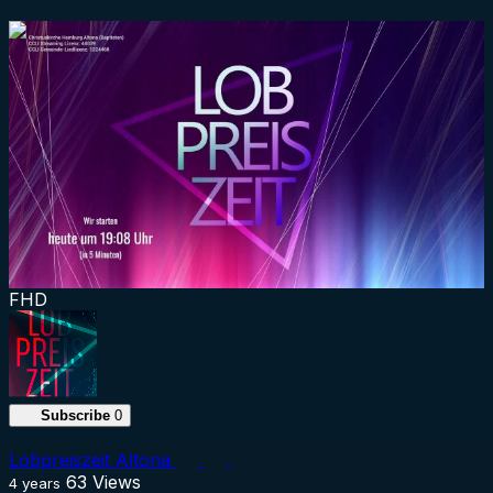
1:41:11
FHD
Subscribe
0
Lobpreiszeit Altona
63
Views
4 years