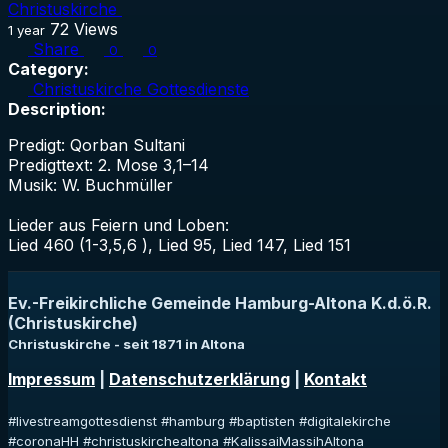
Christuskirche
72
Views
1 year
Share
0
0
Category:
Christuskirche Gottesdienste
Description:
Predigt: Qorban Sultani
Predigttext: 2. Mose 3,1–14
Musik: W. Buchmüller
Lieder aus Feiern und Loben:
Lied 460 (1-3,5,6 ), Lied 95, Lied 147, Lied 151
Ev.-Freikirchliche Gemeinde Hamburg-Altona K.d.ö.R.
(Christuskirche)
Christuskirche - seit 1871 in Altona
Impressum
|
Datenschutzerklärung
|
Kontakt
#livestreamgottesdienst #hamburg #baptisten #digitalekirche
#coronaHH #christuskirchealtona #KalissaiMassihAltona