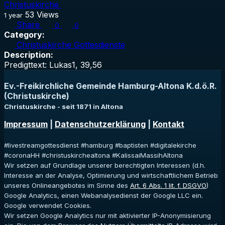
Christuskirche
53
Views
1 year
Share
0
0
Category:
Christuskirche Gottesdienste
Description:
Predigttext: Lukas1, 39,56
Ev.-Freikirchliche Gemeinde Hamburg-Altona K.d.ö.R.
(Christuskirche)
Christuskirche - seit 1871 in Altona
Impressum
|
Datenschutzerklärung
|
Kontakt
#livestreamgottesdienst #hamburg #baptisten #digitalekirche
#coronaHH #christuskirchealtona #KalissaiMassihAltona
Wir setzen auf Grundlage unserer berechtigten Interessen (d.h.
Interesse an der Analyse, Optimierung und wirtschaftlichem Betrieb
unseres Onlineangebotes im Sinne des
Art. 6 Abs. 1 lit. f. DSGVO
)
Google Analytics, einen Webanalysedienst der Google LLC ein.
Google verwendet Cookies.
Wir setzen Google Analytics nur mit aktivierter IP-Anonymisierung