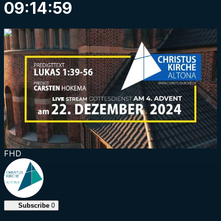
09:14:59
0:49:24
FHD
Subscribe
0