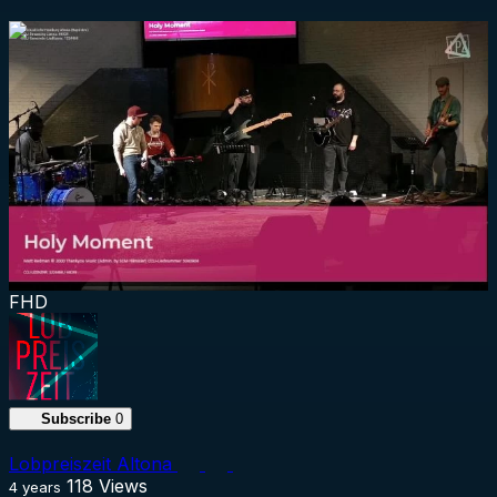
1:33:47
FHD
Subscribe
0
Lobpreiszeit Altona
118
Views
4 years