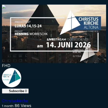
1:46:24
FHD
Subscribe
0
Christuskirche
86
Views
1 month