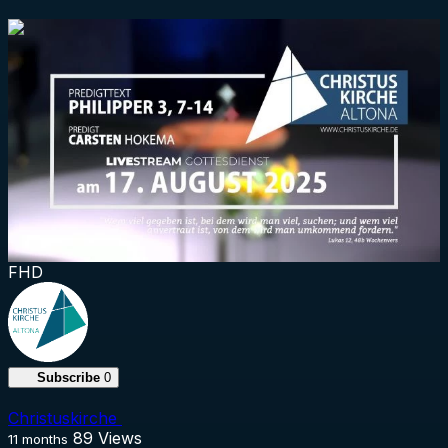
1:34:16
FHD
Subscribe
0
Christuskirche
89
Views
11 months