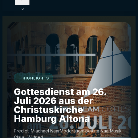
HIGHLIGHTS
Gottesdienst am 26.
Juli 2026 aus der
Christuskirche
Hamburg Altona
Predigt: Miachael NaarModeration: Bettina NaarMusik:
Claus, Wilfried