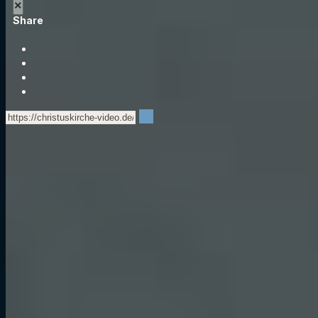
×
Share