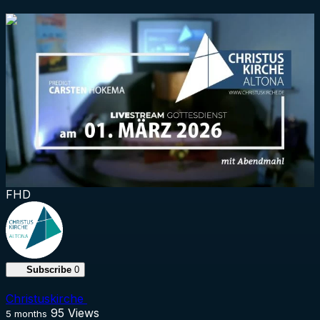
1:17:22
FHD
Subscribe
0
Christuskirche
95
Views
5 months